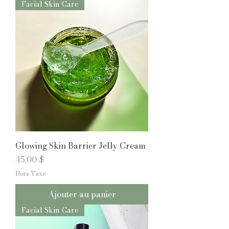
Facial Skin Care
Glowing Skin Barrier Jelly Cream
Prix
45,00 $
Hors Taxe
Ajouter au panier
Facial Skin Care