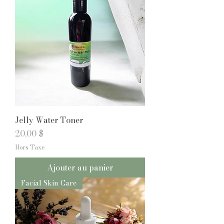
Jelly Water Toner
Prix
20,00 $
Hors Taxe
Ajouter au panier
Facial Skin Care