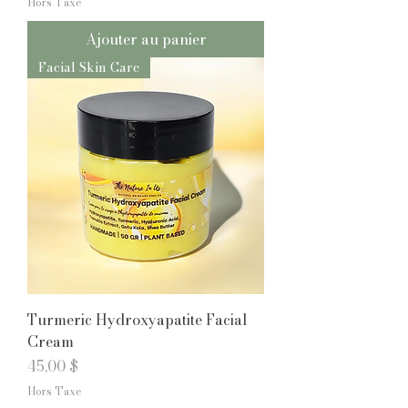
Hors Taxe
Ajouter au panier
Facial Skin Care
Turmeric Hydroxyapatite Facial
Cream
Prix
45,00 $
Hors Taxe