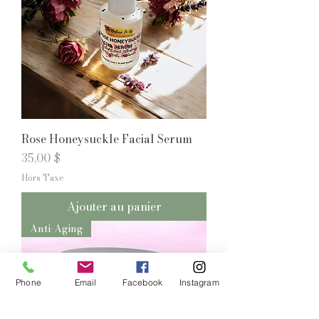
Rose Honeysuckle Facial Serum
Prix
35,00 $
Hors Taxe
Ajouter au panier
Anti-Aging
Phone
Email
Facebook
Instagram