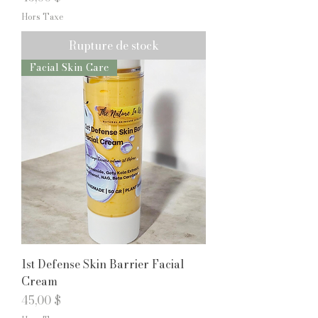
Hors Taxe
Rupture de stock
Facial Skin Care
1st Defense Skin Barrier Facial
Cream
Prix
45,00 $