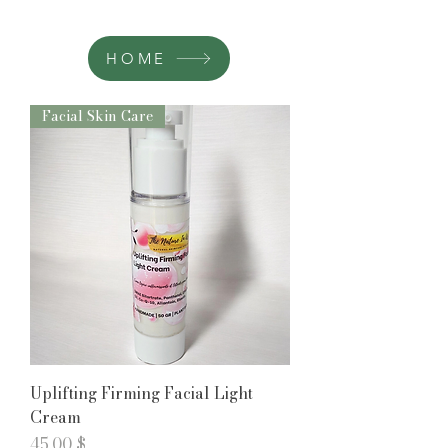
HOME
Facial Skin Care
Uplifting Firming Facial Light
Cream
Prix
45,00 $